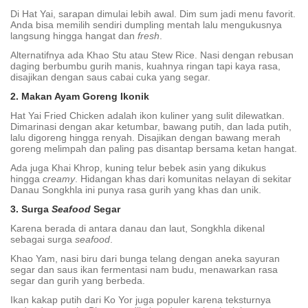
Di Hat Yai, sarapan dimulai lebih awal. Dim sum jadi menu favorit.
Anda bisa memilih sendiri dumpling mentah lalu mengukusnya
langsung hingga hangat dan
fresh
.
Alternatifnya ada Khao Stu atau Stew Rice. Nasi dengan rebusan
daging berbumbu gurih manis, kuahnya ringan tapi kaya rasa,
disajikan dengan saus cabai cuka yang segar.
2. Makan Ayam Goreng Ikonik
Hat Yai Fried Chicken adalah ikon kuliner yang sulit dilewatkan.
Dimarinasi dengan akar ketumbar, bawang putih, dan lada putih,
lalu digoreng hingga renyah. Disajikan dengan bawang merah
goreng melimpah dan paling pas disantap bersama ketan hangat.
Ada juga Khai Khrop, kuning telur bebek asin yang dikukus
hingga
creamy
. Hidangan khas dari komunitas nelayan di sekitar
Danau Songkhla ini punya rasa gurih yang khas dan unik.
3. Surga
Seafood
Segar
Karena berada di antara danau dan laut, Songkhla dikenal
sebagai surga
seafood
.
Khao Yam, nasi biru dari bunga telang dengan aneka sayuran
segar dan saus ikan fermentasi nam budu, menawarkan rasa
segar dan gurih yang berbeda.
Ikan kakap putih dari Ko Yor juga populer karena teksturnya