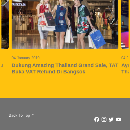
04 January 2019
04 J
au
Dukung Amazing Thailand Grand Sale, TAT
Ayo
Buka VAT Refund Di Bangkok
Tha
Back To Top