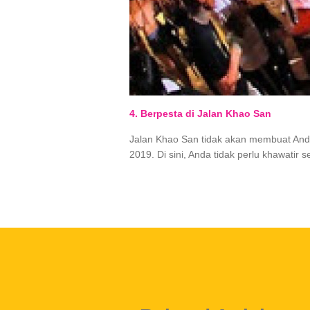
4. Berpesta di Jalan Khao San
Jalan Khao San
tidak akan membuat And
2019. Di sini, Anda tidak perlu
khawatir s