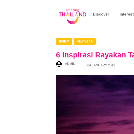
Discover
Interes
EVENT
NEW YEAR
6 Inspirasi Rayakan 
ADMIN
04 JANUARY 2019