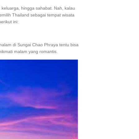
 keluarga, hingga sahabat. Nah, kalau
milih Thailand sebagai tempat wisata
rikut ini:
malam di Sungai Chao Phraya tentu bisa
nikmati malam yang romantis.