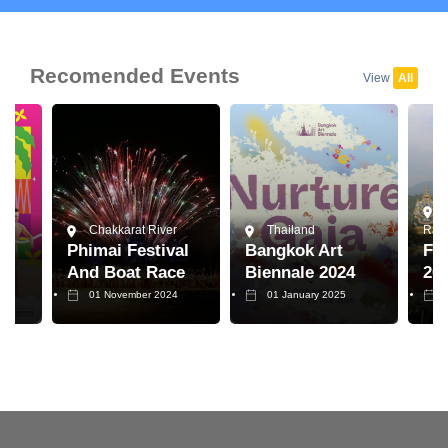
Recomended Events
View
All
Chakkarat River
Thailand
Raja
Phimai Festival
Bangkok Art
Flo
And Boat Race
Biennale 2024
20
01 November 2024
01 January 2025